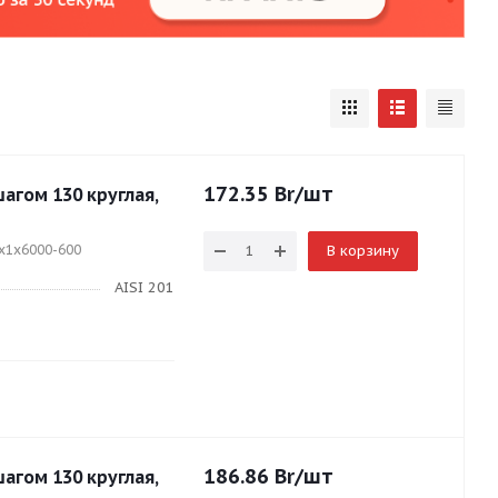
172.35
Br
/шт
шагом 130 круглая,
5x1x6000-600
В корзину
AISI 201
186.86
Br
/шт
шагом 130 круглая,