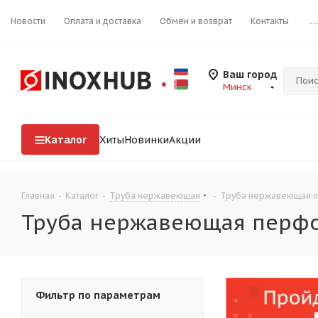
Новости
Оплата и доставка
Обмен и возврат
Контакты
..
Ваш город
Минск
Каталог
Хиты
Новинки
Акции
Главная
-
Каталог
-
Труба нержавеющая
-
Труба нержавеющая 
Труба нержавеющая перф
Фильтр по параметрам