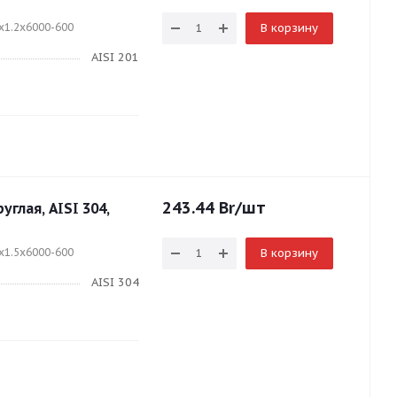
x1.2x6000-600
В корзину
AISI 201
243.44
Br
/шт
глая, AISI 304,
x1.5x6000-600
В корзину
AISI 304