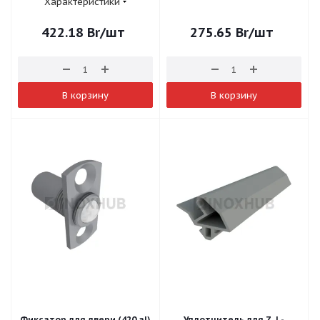
Характеристики
422.18
Br
/шт
275.65
Br
/шт
В корзину
В корзину
Фиксатор для двери (420 al)
Уплотнитель для Z. L-