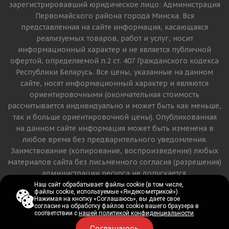
зарегистрировавший юридическое лицо: Администрация
Первомайского района города Минска. Вся
представленная на сайте информация, касающаяся
реализуемых товаров, работ и услуг, носит
информационный характер и не является публичной
офертой, определяемой п.2 ст. 407 Гражданского кодекса
Республики Беларусь. Все цены, указанные на данном
сайте, носят информационный характер и являются
ориентировочными (окончательная стоимость
рассчитывается индивидуально и может быть как меньше,
так и больше ориентировочной цены). Опубликованная
на данном сайте информация может быть изменена в
любое время без предварительного уведомления.
Заимствование (копирование, воспроизведение) любых
материалов сайта без письменного согласия (разрешения)
администрации ресурса не допускается.
Наш сайт обрабатывает файлы cookie (в том числе,
Наш сайт обрабатывает файлы cookie (в том числе,
файлы cookie, используемые «Яндекс-метрикой»).
файлы cookie, используемые «Яндекс-метрикой»).
Версия для печати
Нажимая на кнопку «Соглашаюсь», вы даете свое
Нажимая на кнопку «Соглашаюсь», вы даете свое
согласие на обработку файлов cookie вашего браузера в
согласие на обработку файлов cookie вашего браузера в
соответствии с
соответствии с
нашей политикой конфиденциальности
нашей политикой конфиденциальности
Соглашаюсь
Соглашаюсь