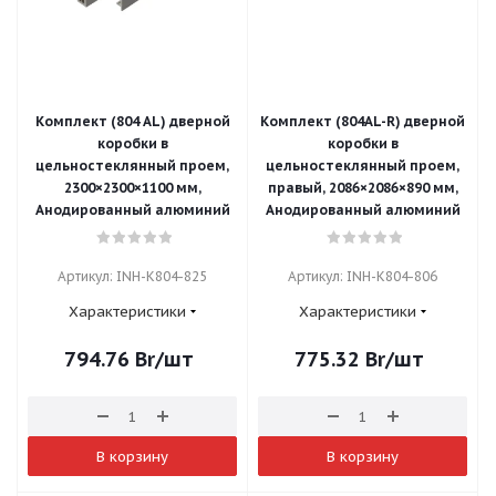
Комплект (804 AL) дверной
Комплект (804AL-R) дверной
коробки в
коробки в
цельностеклянный проем,
цельностеклянный проем,
2300×2300×1100 мм,
правый, 2086×2086×890 мм,
Анодированный алюминий
Анодированный алюминий
Артикул: INH-K804-825
Артикул: INH-K804-806
Характеристики
Характеристики
794.76
Br
/шт
775.32
Br
/шт
В корзину
В корзину