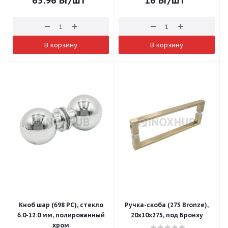
65.96
Br
/шт
16
Br
/шт
В корзину
В корзину
Кноб шар (698 PC), стекло
Ручка-скоба (275 Bronze),
6.0-12.0 мм, полированный
20х10х275, под Бронзу
хром