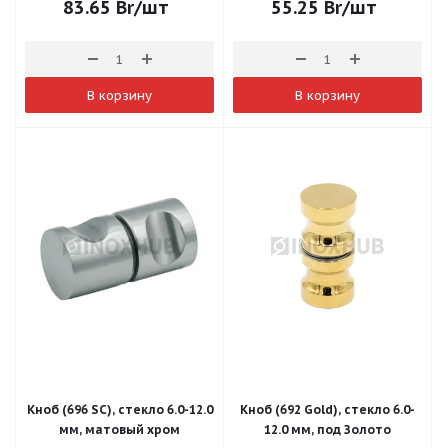
83.65
Br
/шт
55.25
Br
/шт
В корзину
В корзину
Кноб (696 SC), стекло 6.0-12.0
Кноб (692 Gold), стекло 6.0-
мм, матовый хром
12.0 мм, под Золото