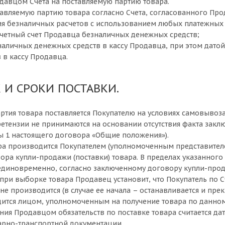
давцом Счета на поставляемую партию товара.
оставляемую партию товара согласно Счета, согласованного Пр
ия безналичных расчетов с использованием любых платежных с
счетный счет Продавца безналичных денежных средств;
 наличных денежных средств в кассу Продавца, при этом датой
 в кассу Продавца.
К И СРОКИ ПОСТАВКИ.
артия товара поставляется Покупателю на условиях самовывоза
ретензии не принимаются на основании отсутствия факта закл
вы 1 настоящего договора «Общие положения»).
ара производится Покупателем (уполномоченным представителе
ора купли-продажи (поставки) товара. В пределах указанног
единовременно, согласно заключенному договору купли-продаж
ли при выборке товара Продавец установит, что Покупатель по
не производится (в случае ее начала – останавливается и пр
ится лицом, уполномоченным на получение товара по данном
ния Продавцом обязательств по поставке товара считается да
арно-транспортной документации