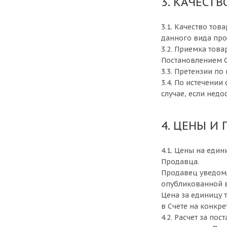
3. КАЧЕСТВ
3.1. Качество то
данного вида про
3.2. Приемка това
Постановлением СМ
3.3. Претензии по
3.4. По истечении
случае, если недо
4. ЦЕНЫ И
4.1. Цены на еди
Продавца.
Продавец уведомл
опубликованной в
Цена за единицу 
в Счете на конкр
4.2. Расчет за по