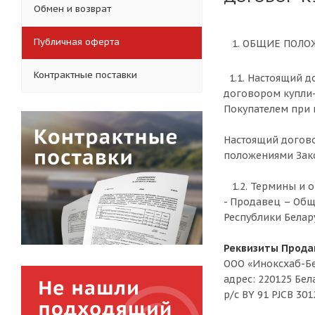
Обмен и возврат
Публичная оферта
1. ОБЩИЕ ПОЛО
Контрактные поставки
1.1. Настоящий 
договором купли-
Покупателем при 
Настоящий догово
положениями Закон
1.2. Термины и о
- Продавец – Общ
Республики Белар
Реквизиты Прода
ООО «Иноксхаб-Бе
адрес: 220125 Бела
р/с BY 91 PJCB 30