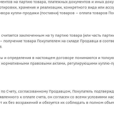
ментов на партию товара, платежных документов и иных док
ортировки, хранения и реализации, конкретного вида или ассо
овора купли-продажи (поставки) товаров – оплата товаров По
считается заключенным на ту партию товара (или часть парти
 – получение товара Покупателем на складе Продавца в соот
в.
ы и определения в настоящем договоре понимаются и толкуют
 нормативными правовыми актами, регулирующими куплю-про
 по Счету, согласованному Продавцом, Покупатель подтвержда
явленного к оплате счета, он согласен со всеми условиями н
т их без возражений и обязуется их соблюдать в полном объе