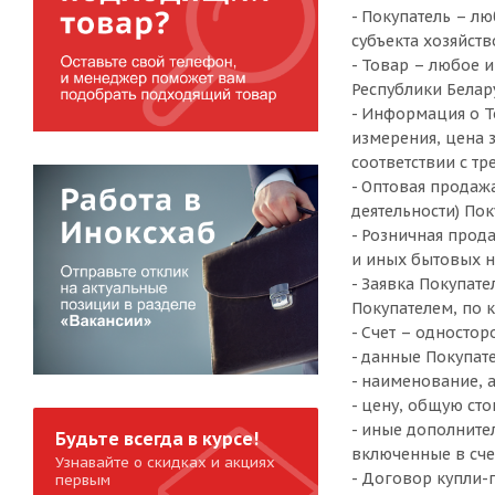
- Покупатель – л
субъекта хозяйст
- Товар – любое 
Республики Белар
- Информация о Т
измерения, цена 
соответствии с т
- Оптовая продаж
деятельности) Пок
- Розничная прод
и иных бытовых н
- Заявка Покупат
Покупателем, по 
- Счет – односто
- данные Покупате
- наименование, а
- цену, общую сто
- иные дополните
Будьте всегда в курсе!
включенные в сче
Узнавайте о скидках и акциях
- Договор купли-
первым