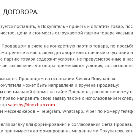
 ДОГОВОРА.
язуется поставить, а Покупатель - принять и оплатить товар, 
ичество, цена и стоимость отгружаемой партии товара указыв
 Продавцом в счете на конкретную партию товара, по просьбе
усмотренные в настоящем договоре или отличные от условий
ую партию товара содержит условия, не предусмотренные в н
лучае заключения договора применяются условия, согласованн
овывается Продавцом на основании Заявки Покупателя.
Покупателя может быть направлена и вручена Продавцу:
ем специальной формы на сайте Продавца, расположенному п
 право направить свою заявку так же с использованием след
авца
salesby@inoxhub.com
ем мессенджеров – Telegram, Whatsapp, Viber по номеру телеф
авляя заявку для формирования и согласования счета Продавцо
ки принимается авторизированными данными Покупателя, ко