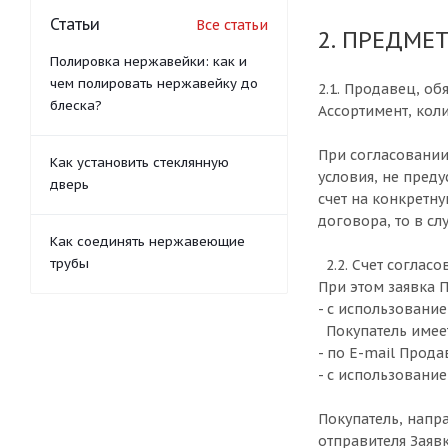
Статьи
Все статьи
2. ПРЕДМЕТ
Полировка нержавейки: как и
чем полировать нержавейку до
2.1. Продавец, об
блеска?
Ассортимент, кол
При согласовании
Как установить стеклянную
условия, не пред
дверь
счет на конкретн
договора, то в с
Как соединять нержавеющие
трубы
2.2. Счет соглас
При этом заявка 
- с использовани
Покупатель имеет
- по E-mail Прод
- с использовани
Покупатель, напр
отправителя Заяв