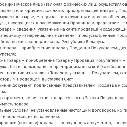
юбое физическое лицо (включая физических лиц, осуществляю
вования) или юридическое лицо, приобретающее товары у Про
имущество, сырье, материалы, инструменты и приспособления
усь, находящиеся в распоряжении Продавца и предлагаемые 
оваре – сведения, указанные на сайте продавца и содержа
за единицу измерения, иные сведения, предусмотренные Прод
ребованиями законодательства Республики Беларусь.
а товара – приобретение товара у Продавца Покупателем, дл
упателя;
ажа товара – приобретение товара у Продавца Покупателем 
ужд, без использования в предпринимательской (хозяйственно
еля - позиции из каталога Товаров, указанные Покупателем, 
которым Продавцом выставлен Счет
ронний документ, подписанный представителем Продавца и с
ля;
ссортимент, количество, товара согласно Заявки Покупателя;
имость товара;
льные условия, не установленные настоящим договором, но 
т и подлежащие исполнению.
продажи (поставки) товара – совокупность документов, состоя