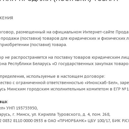
ЖЕНИЯ
договор, размещенный на официальном Интернет-сайте Прод
продажи (поставки) товаров для юридических и физических 
приобретении (поставке) товара.
р не распространяется на поставку товаров юридическим лица
а Республики Беларусь «О государственных закупках товаров (
пределения, используемые в настоящем договоре:
ество с ограниченной ответственностью «Иноксхаб-Бел», заре
усь Минским городским исполнительным комитетом в ЕГР №1
вца:
л» УНП 193755950,
русь, г. Минск, ул. Кирилла Туровского, д. 4, пом. 268,
12 0832 8110 0000 0933 в ОАО «ПРИОРБАНК» ЦБУ 100/17, БИК PJC