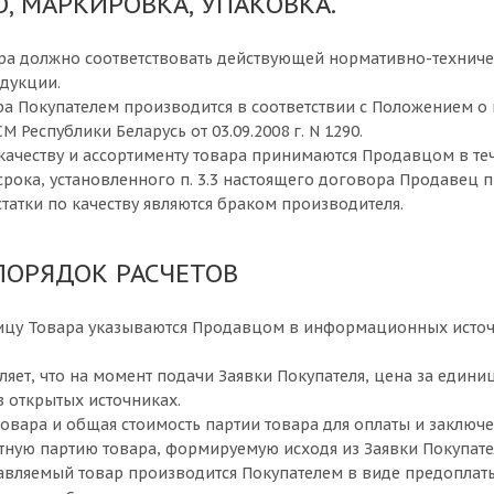
О, МАРКИРОВКА, УПАКОВКА.
вара должно соответствовать действующей нормативно-технич
дукции.
ра Покупателем производится в соответствии с Положением о п
 Республики Беларусь от 03.09.2008 г. N 1290.
 качеству и ассортименту товара принимаются Продавцом в теч
 срока, установленного п. 3.3 настоящего договора Продавец 
статки по качеству являются браком производителя.
 ПОРЯДОК РАСЧЕТОВ
ницу Товара указываются Продавцом в информационных источни
яет, что на момент подачи Заявки Покупателя, цена за единиц
 открытых источниках.
товара и общая стоимость партии товара для оплаты и заключ
етную партию товара, формируемую исходя из Заявки Покупате
ставляемый товар производится Покупателем в виде предоплаты