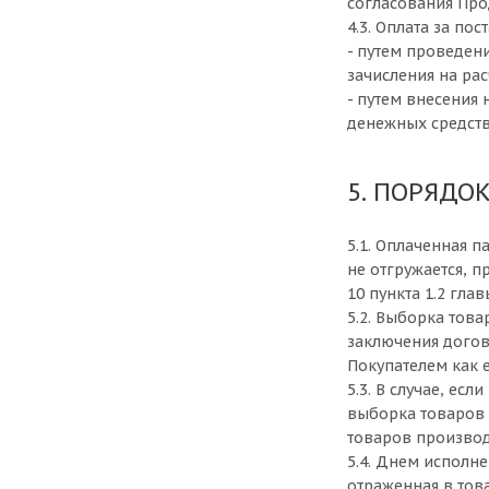
согласования Про
4.3. Оплата за п
- путем проведен
зачисления на ра
- путем внесения
денежных средств
5. ПОРЯДО
5.1. Оплаченная п
не отгружается, п
10 пункта 1.2 гла
5.2. Выборка тов
заключения догов
Покупателем как 
5.3. В случае, ес
выборка товаров 
товаров производ
5.4. Днем исполне
отраженная в тов