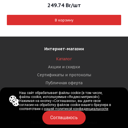
249.74
Br
/шт
В корзину
Интернет-магазин
Каталог
Акции и скидки
Сертификаты и протоколы
Публичная оферта
Наш сайт обрабатывает файлы cookie (в том числе,
Наш сайт обрабатывает файлы cookie (в том числе,
Компания
файлы cookie, используемые «Яндекс-метрикой»).
файлы cookie, используемые «Яндекс-метрикой»).
Нажимая на кнопку «Соглашаюсь», вы даете свое
Нажимая на кнопку «Соглашаюсь», вы даете свое
согласие на обработку файлов cookie вашего браузера в
согласие на обработку файлов cookie вашего браузера в
О компании
соответствии с
соответствии с
нашей политикой конфиденциальности
нашей политикой конфиденциальности
Новости
Соглашаюсь
Соглашаюсь
Политика персональных данных