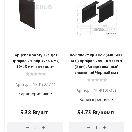
Торцевая заглушка для
Комплект крышек (44К-3000
Профиль п-обр. (756 GM),
BLC) профиль 44, L=3000мм
19×13 мм, антрацит
(2 шт), Анодированный
алюминий Черный мат
Артикул: INH-K807-774
Артикул: INH-K108-319
Характеристики
Характеристики
3.38
Br
/шт
54.75
Br
/комп