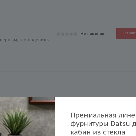
Остави
Нет оценок
первым, кто поделится
Премиальная лине
у вас?
фурнитуры Datsu 
кабин из стекла