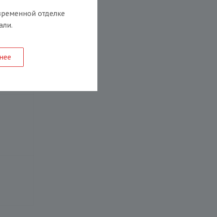
временной отделке
али.
нее