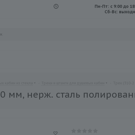
Пн-Пт: с 9:00 до 18
.
Сб-Вс: выход
х кабин из стекла
-
Треки и штанги для душевых кабин
-
Трек (310-2
00 мм, нерж. сталь полирова