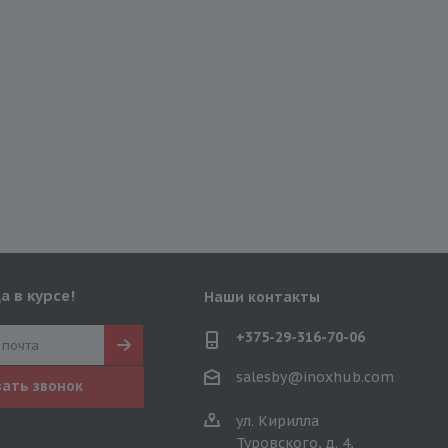
а в курсе!
Наши контакты
+375-29-316-70-06
salesby@inoxhub.com
зать звонок
ул. Кирилла
Туровского, д. 4,