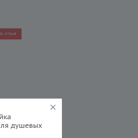
ть отзыв
йка
для душевых