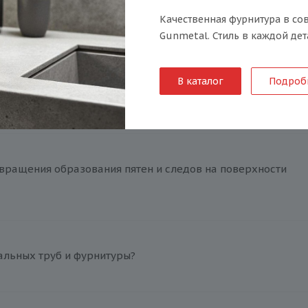
Качественная фурнитура в со
плуатации в условиях высоких температур?
Gunmetal. Стиль в каждой дет
В каталог
Подроб
ься вблизи с морской водой?
вращения образования пятен и следов на поверхности
альных труб и фурнитуры?