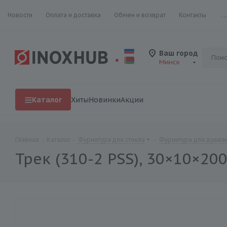
Новости
Оплата и доставка
Обмен и возврат
Контакты
..
Ваш город
Минск
Каталог
Хиты
Новинки
Акции
Главная
-
Каталог
-
Фурнитура для стекла
-
Фурнитура для душевы
Трек (310-2 PSS), 30×10×20