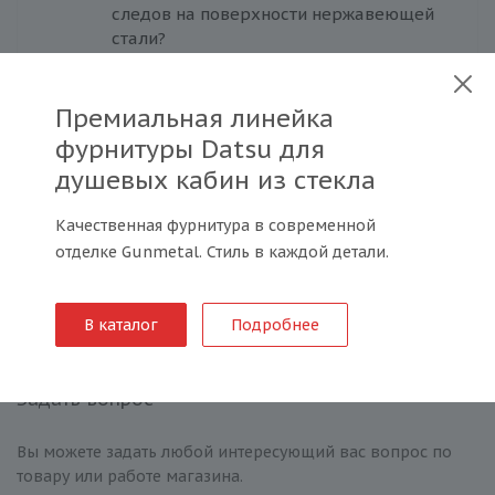
следов на поверхности нержавеющей
стали?
Премиальная линейка
фурнитуры Datsu для
Каков срок эксплуатации
душевых кабин из стекла
нержавеющих стальных труб и
фурнитуры?
Качественная фурнитура в современной
отделке Gunmetal. Стиль в каждой детали.
Смотреть все вопросы/ответы
В каталог
Подробнее
Задать вопрос
Вы можете задать любой интересующий вас вопрос по
товару или работе магазина.