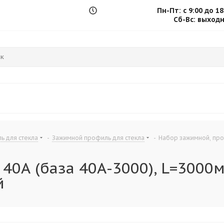
Пн-Пт: с 9:00 до 18
.
Сб-Вс: выход
 для стекла
-
Зажимной профиль для стекла
-
Набор зажимной, про
40А (база 40А-3000), L=3000
й