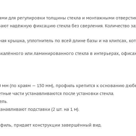
ми для регулировки толщины стекла и монтажными отверстиям
ют надёжную фиксацию стекла без сверления. Количество за
вная крышка, уплотнитель по всей длине базы и на клипсах, к
акалённого или ламинированного стекла в интерьерах, офиса
0 мм (по краям — 150 мм), профиль крепится к основанию дюб
тные части устанавливаются после установки стекла.
ель.
навливают подставки (2 шт. на 1 м).
офиль, придает конструкции завершённый вид.