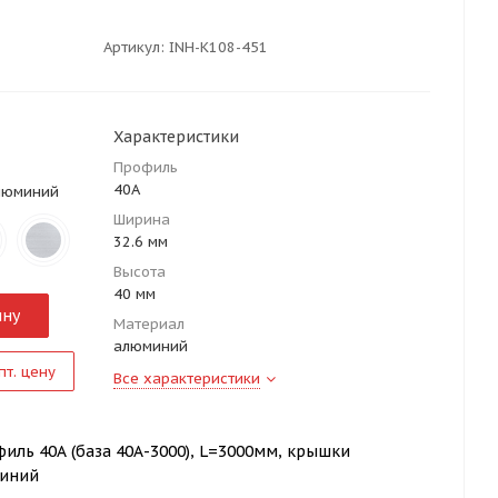
Артикул:
INH-K108-451
Характеристики
Профиль
40А
алюминий
Ширина
32.6 мм
Высота
40 мм
ину
Материал
алюминий
пт. цену
Все характеристики
иль 40А (база 40А-3000), L=3000мм, крышки
иний