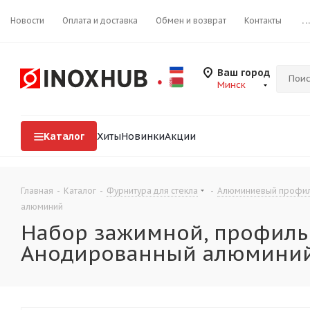
Новости
Оплата и доставка
Обмен и возврат
Контакты
..
Ваш город
Минск
Каталог
Хиты
Новинки
Акции
Главная
-
Каталог
-
Фурнитура для стекла
-
Алюминиевый профиль
алюминий
Набор зажимной, профиль 
Анодированный алюмини