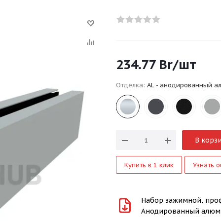
234.77
Br
/шт
Отделка:
AL - анодированный 
В корз
Купить в 1 клик
Узнать о
Набор зажимной, проф
Анодированный алюм