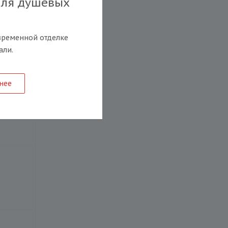
для душевых
временной отделке
али.
нее