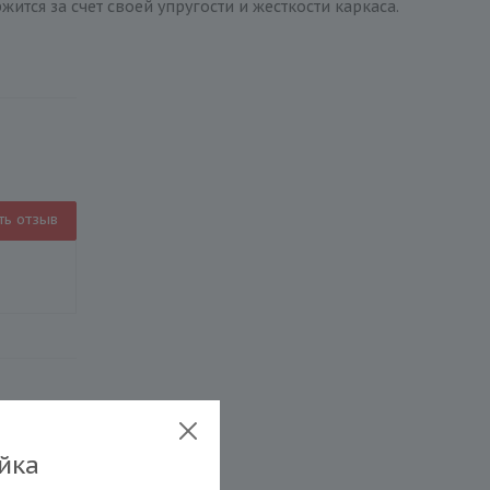
ится за счет своей упругости и жесткости каркаса.
ть отзыв
йка