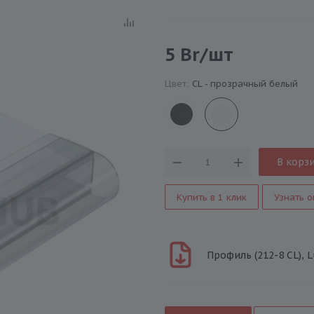
5
Br
/шт
Цвет:
CL - прозрачный белый
В корз
Купить в 1 клик
Узнать о
Профиль (212-8 CL), 