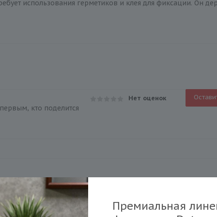
ребует использования герметиков и клея для фиксации. Он держ
Остави
Нет оценок
первым, кто поделится
Премиальная лине