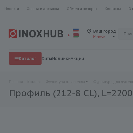
Новости
Оплата и доставка
Обмен и возврат
Контакты
О 
Ваш город
Минск
Каталог
Хиты
Новинки
Акции
Главная
-
Каталог
-
Фурнитура для стекла
-
Фурнитура для душевы
Профиль (212-8 CL), L=220