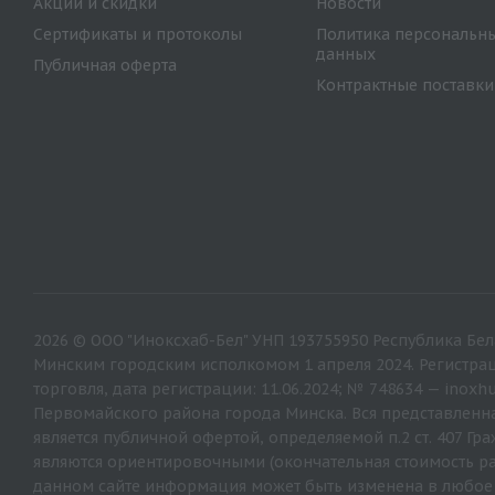
Акции и скидки
Новости
Сертификаты и протоколы
Политика персональн
данных
Публичная оферта
Контрактные поставки
2026 © ООО "Иноксхаб-Бел" УНП 193755950 Республика Бела
Минским городским исполкомом 1 апреля 2024. Регистрац
торговля, дата регистрации: 11.06.2024; № 748634 — inox
Первомайского района города Минска. Вся представленна
является публичной офертой, определяемой п.2 ст. 407 Г
являются ориентировочными (окончательная стоимость ра
данном сайте информация может быть изменена в любое