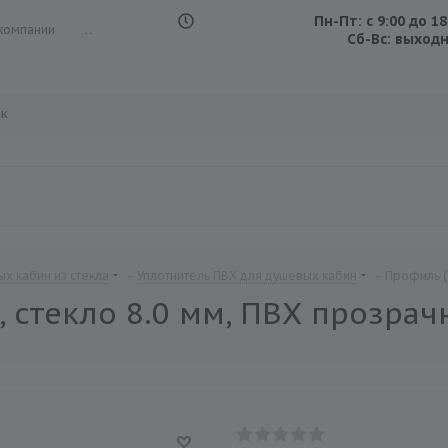
Пн-Пт: с 9:00 до 18
компании
...
Сб-Вс: выход
х кабин из стекла
-
Уплотнитель ПВХ для душевых кабин
-
Профиль (
0, стекло 8.0 мм, ПВХ прозр