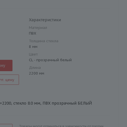
Характеристики
Материал
ПВХ
Толщина стекла
8 мм
Цвет
CL - прозрачный белый
ину
Длина
2200 мм
пт. цену
L=2200, стекло 8.0 мм, ПВХ прозрачный БЕЛЫЙ
Товары могут отличаться в зависимости от партии.