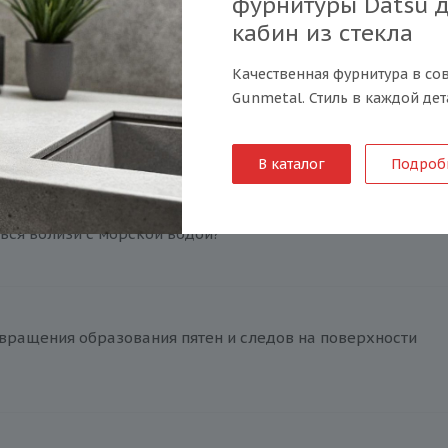
фурнитуры Datsu 
у вас?
кабин из стекла
Качественная фурнитура в со
Gunmetal. Стиль в каждой дет
плуатации в условиях высоких температур?
В каталог
Подроб
ься вблизи с морской водой?
вращения образования пятен и следов на поверхности