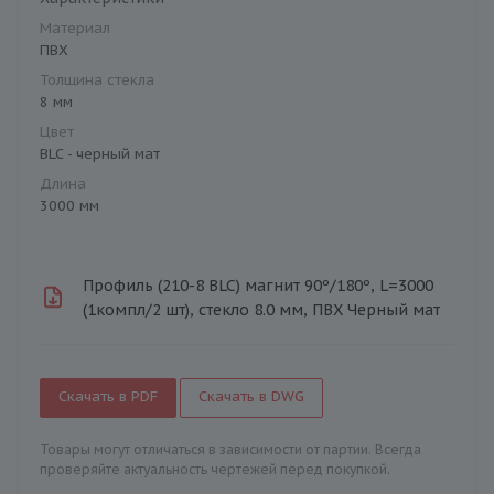
Материал
ПВХ
Толщина стекла
8 мм
Цвет
BLC - черный мат
Длина
3000 мм
Профиль (210-8 BLC) магнит 90º/180º, L=3000
(1компл/2 шт), стекло 8.0 мм, ПВХ Черный мат
Скачать в PDF
Скачать в DWG
Товары могут отличаться в зависимости от партии. Всегда
проверяйте актуальность чертежей перед покупкой.