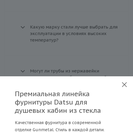
Какую марку стали лучше выбрать для
эксплуатации в условиях высоких
температур?
Могут ли трубы из нержавейки
использоваться вблизи с морской
водой?
Премиальная линейка
фурнитуры Datsu для
душевых кабин из стекла
Какие меры следует принимать для
предотвращения образования пятен и
Качественная фурнитура в современной
следов на поверхности нержавеющей
отделке Gunmetal. Стиль в каждой детали.