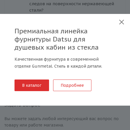
следов на поверхности нержавеющей
стали?
Премиальная линейка
фурнитуры Datsu для
Каков срок эксплуатации
душевых кабин из стекла
нержавеющих стальных труб и
фурнитуры?
Качественная фурнитура в современной
отделке Gunmetal. Стиль в каждой детали.
Смотреть все вопросы/ответы
В каталог
Подробнее
Задать вопрос
Вы можете задать любой интересующий вас вопрос по
товару или работе магазина.