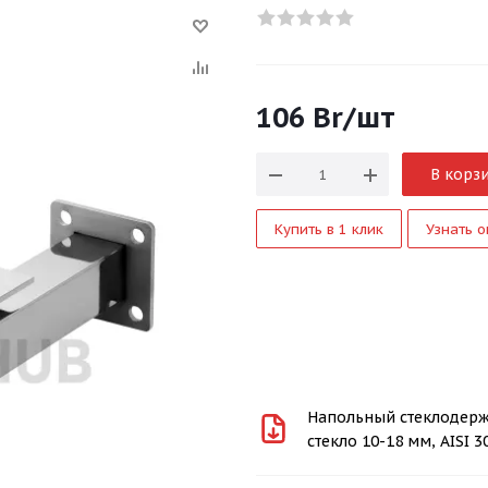
106
Br
/шт
В корз
Купить в 1 клик
Узнать о
Напольный стеклодерж
стекло 10-18 мм, AISI 3