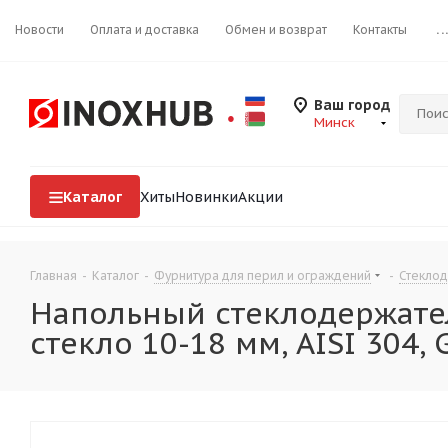
Новости
Оплата и доставка
Обмен и возврат
Контакты
..
Ваш город
Минск
Каталог
Хиты
Новинки
Акции
Главная
-
Каталог
-
Фурнитура для перил и ограждений
-
Стекло
Напольный стеклодержател
стекло 10-18 мм, AISI 304, 