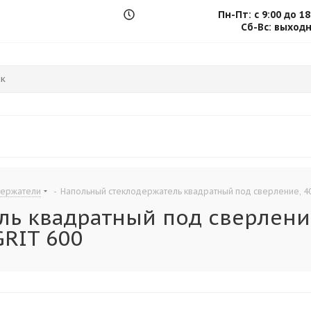
Пн-Пт: с 9:00 до 18
.
Сб-Вс: выход
держатели
-
Напольный стеклодержатель квадратный под сверление, 40×
ь квадратный под сверление
GRIT 600