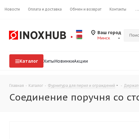
Новости
Оплата и доставка
Обмен и возврат
Контакты
..
Ваш город
Минск
Каталог
Хиты
Новинки
Акции
Главная
-
Каталог
-
Фурнитура для перил и ограждений
-
Держат
Соединение поручня со стой