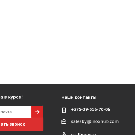
а в курсе!
Наши контакты
+375-29-316-70-06
salesby@inoxhub.com
зать звонок
ул. Кирилла