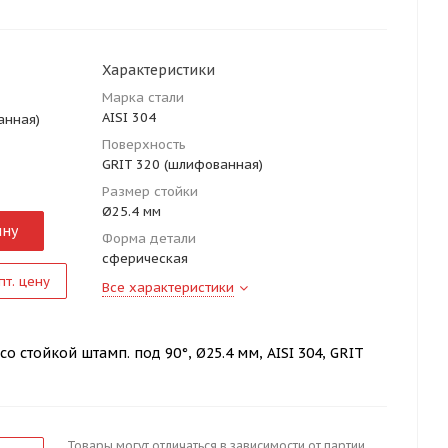
Характеристики
Марка стали
AISI 304
анная)
Поверхность
GRIT 320 (шлифованная)
Размер стойки
Ø25.4 мм
ину
Форма детали
сферическая
пт. цену
Все характеристики
о стойкой штамп. под 90°, Ø25.4 мм, AISI 304, GRIT
Товары могут отличаться в зависимости от партии.