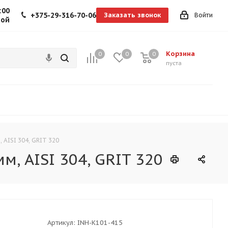
:00
+375-29-316-70-06
Заказать звонок
Войти
ной
Корзина
0
0
0
0
пуста
 AISI 304, GRIT 320
, AISI 304, GRIT 320
Артикул:
INH-K101-415