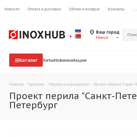
Новости
Оплата и доставка
Обмен и возврат
Контакты
..
Ваш город
Минск
Каталог
Хиты
Новинки
Акции
Главная
-
Проекты
-
Перила и ограждения
-
Проект перила "Санкт-П
Проект перила "Санкт-Пете
Петербург