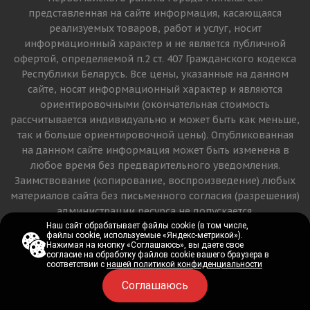
представленная на сайте информация, касающаяся
реализуемых товаров, работ и услуг, носит
информационный характер и не является публичной
офертой, определяемой п.2 ст. 407 Гражданского кодекса
Республики Беларусь. Все цены, указанные на данном
сайте, носят информационный характер и являются
ориентировочными (окончательная стоимость
рассчитывается индивидуально и может быть как меньше,
так и больше ориентировочной цены). Опубликованная
на данном сайте информация может быть изменена в
любое время без предварительного уведомления.
Заимствование (копирование, воспроизведение) любых
материалов сайта без письменного согласия (разрешения)
администрации ресурса не допускается.
Наш сайт обрабатывает файлы cookie (в том числе,
Наш сайт обрабатывает файлы cookie (в том числе,
файлы cookie, используемые «Яндекс-метрикой»).
файлы cookie, используемые «Яндекс-метрикой»).
Версия для печати
Нажимая на кнопку «Соглашаюсь», вы даете свое
Нажимая на кнопку «Соглашаюсь», вы даете свое
согласие на обработку файлов cookie вашего браузера в
согласие на обработку файлов cookie вашего браузера в
соответствии с
соответствии с
нашей политикой конфиденциальности
нашей политикой конфиденциальности
Соглашаюсь
Соглашаюсь