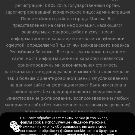
регистрации: 08.05.2025. Государственный орган,
зарегистрировавший юридическое лицо: Администрация
Первомайского района города Минска. Вся
представленная на сайте информация, касающаяся
реализуемых товаров, работ и услуг, носит
информационный характер и не является публичной
офертой, определяемой п.2 ст. 407 Гражданского кодекса
Республики Беларусь. Все цены, указанные на данном
сайте, носят информационный характер и являются
ориентировочными (окончательная стоимость
рассчитывается индивидуально и может быть как меньше,
так и больше ориентировочной цены). Опубликованная
на данном сайте информация может быть изменена в
любое время без предварительного уведомления.
Заимствование (копирование, воспроизведение) любых
материалов сайта без письменного согласия (разрешения)
администрации ресурса не допускается.
Наш сайт обрабатывает файлы cookie (в том числе,
Наш сайт обрабатывает файлы cookie (в том числе,
файлы cookie, используемые «Яндекс-метрикой»).
файлы cookie, используемые «Яндекс-метрикой»).
Версия для печати
Нажимая на кнопку «Соглашаюсь», вы даете свое
Нажимая на кнопку «Соглашаюсь», вы даете свое
согласие на обработку файлов cookie вашего браузера в
согласие на обработку файлов cookie вашего браузера в