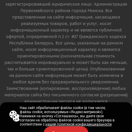
зарегистрировавший юридическое лицо: Администрация
Первомайского района города Минска. Вся
представленная на сайте информация, касающаяся
реализуемых товаров, работ и услуг, носит
информационный характер и не является публичной
офертой, определяемой п.2 ст. 407 Гражданского кодекса
Республики Беларусь. Все цены, указанные на данном
сайте, носят информационный характер и являются
ориентировочными (окончательная стоимость
рассчитывается индивидуально и может быть как меньше,
так и больше ориентировочной цены). Опубликованная
на данном сайте информация может быть изменена в
любое время без предварительного уведомления.
Заимствование (копирование, воспроизведение) любых
материалов сайта без письменного согласия (разрешения)
администрации ресурса не допускается.
Наш сайт обрабатывает файлы cookie (в том числе,
Наш сайт обрабатывает файлы cookie (в том числе,
файлы cookie, используемые «Яндекс-метрикой»).
файлы cookie, используемые «Яндекс-метрикой»).
Версия для печати
Нажимая на кнопку «Соглашаюсь», вы даете свое
Нажимая на кнопку «Соглашаюсь», вы даете свое
согласие на обработку файлов cookie вашего браузера в
согласие на обработку файлов cookie вашего браузера в
соответствии с
соответствии с
нашей политикой конфиденциальности
нашей политикой конфиденциальности