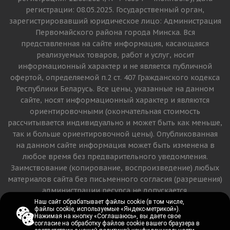
регистрации: 08.05.2025. Государственный орган,
зарегистрировавший юридическое лицо: Администрация
Первомайского района города Минска. Вся
представленная на сайте информация, касающаяся
реализуемых товаров, работ и услуг, носит
информационный характер и не является публичной
офертой, определяемой п.2 ст. 407 Гражданского кодекса
Республики Беларусь. Все цены, указанные на данном
сайте, носят информационный характер и являются
ориентировочными (окончательная стоимость
рассчитывается индивидуально и может быть как меньше,
так и больше ориентировочной цены). Опубликованная
на данном сайте информация может быть изменена в
любое время без предварительного уведомления.
Заимствование (копирование, воспроизведение) любых
материалов сайта без письменного согласия (разрешения)
администрации ресурса не допускается.
Наш сайт обрабатывает файлы cookie (в том числе,
Наш сайт обрабатывает файлы cookie (в том числе,
файлы cookie, используемые «Яндекс-метрикой»).
файлы cookie, используемые «Яндекс-метрикой»).
Версия для печати
Нажимая на кнопку «Соглашаюсь», вы даете свое
Нажимая на кнопку «Соглашаюсь», вы даете свое
согласие на обработку файлов cookie вашего браузера в
согласие на обработку файлов cookie вашего браузера в