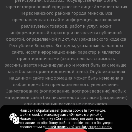
регистрации: 08.05.2025. Государственный орган,
зарегистрировавший юридическое лицо: Администрация
Первомайского района города Минска. Вся
представленная на сайте информация, касающаяся
реализуемых товаров, работ и услуг, носит
информационный характер и не является публичной
офертой, определяемой п.2 ст. 407 Гражданского кодекса
Республики Беларусь. Все цены, указанные на данном
сайте, носят информационный характер и являются
ориентировочными (окончательная стоимость
рассчитывается индивидуально и может быть как меньше,
так и больше ориентировочной цены). Опубликованная
на данном сайте информация может быть изменена в
любое время без предварительного уведомления.
Заимствование (копирование, воспроизведение) любых
материалов сайта без письменного согласия (разрешения)
администрации ресурса не допускается.
Наш сайт обрабатывает файлы cookie (в том числе,
Наш сайт обрабатывает файлы cookie (в том числе,
файлы cookie, используемые «Яндекс-метрикой»).
файлы cookie, используемые «Яндекс-метрикой»).
Версия для печати
Нажимая на кнопку «Соглашаюсь», вы даете свое
Нажимая на кнопку «Соглашаюсь», вы даете свое
согласие на обработку файлов cookie вашего браузера в
согласие на обработку файлов cookie вашего браузера в
соответствии с
соответствии с
нашей политикой конфиденциальности
нашей политикой конфиденциальности