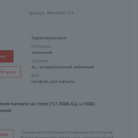
Артикул:
INH-K807-733
Характеристики
Материал
алюминий
ину
Отделка
AL - анодированный алюминий
пт. цену
Вид
профиль для магнита
ния магнита на стену (717-3000 AL), L=3000,
иний
Товары могут отличаться в зависимости от партии.
 DWG
Всегда проверяйте актуальность чертежей перед