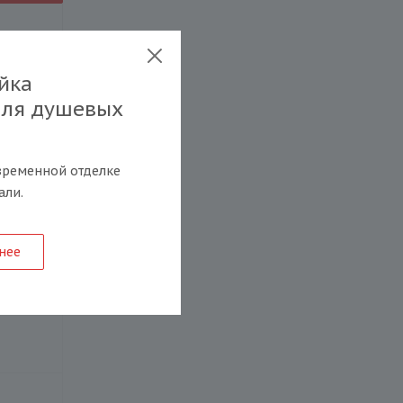
йка
для душевых
временной отделке
али.
нее