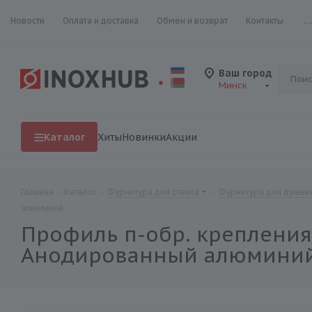
Новости
Оплата и доставка
Обмен и возврат
Контакты
..
Ваш город
Минск
Каталог
Хиты
Новинки
Акции
Главная
-
Каталог
-
Фурнитура для стекла
-
Фурнитура для душевы
алюминий
Профиль п-обр. крепления м
Анодированный алюмини