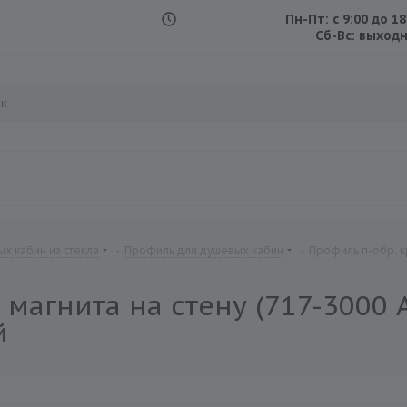
Пн-Пт: с 9:00 до 18
.
Сб-Вс: выход
х кабин из стекла
-
Профиль для душевых кабин
-
Профиль п-обр. к
агнита на стену (717-3000 AL
й