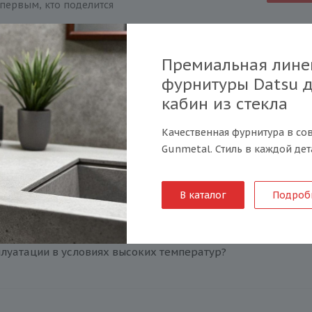
первым, кто поделится
Премиальная лине
фурнитуры Datsu 
кабин из стекла
Качественная фурнитура в со
Gunmetal. Стиль в каждой дет
у вас?
В каталог
Подроб
плуатации в условиях высоких температур?