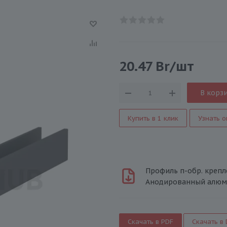
20.47
Br
/шт
В корз
Купить в 1 клик
Узнать о
Профиль п-обр. крепле
Анодированный алюм
Скачать в PDF
Скачать в