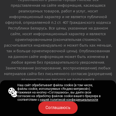
представленная на сайте информация, касающаяся
реализуемых товаров, работ и услуг, носит
информационный характер и не является публичной
офертой, определяемой п.2 ст. 407 Гражданского кодекса
Республики Беларусь. Все цены, указанные на данном
сайте, носят информационный характер и являются
ориентировочными (окончательная стоимость
рассчитывается индивидуально и может быть как меньше,
так и больше ориентировочной цены). Опубликованная
на данном сайте информация может быть изменена в
любое время без предварительного уведомления.
Заимствование (копирование, воспроизведение) любых
материалов сайта без письменного согласия (разрешения)
администрации ресурса не допускается.
Наш сайт обрабатывает файлы cookie (в том числе,
Наш сайт обрабатывает файлы cookie (в том числе,
файлы cookie, используемые «Яндекс-метрикой»).
файлы cookie, используемые «Яндекс-метрикой»).
Версия для печати
Нажимая на кнопку «Соглашаюсь», вы даете свое
Нажимая на кнопку «Соглашаюсь», вы даете свое
согласие на обработку файлов cookie вашего браузера в
согласие на обработку файлов cookie вашего браузера в
соответствии с
соответствии с
нашей политикой конфиденциальности
нашей политикой конфиденциальности
Соглашаюсь
Соглашаюсь