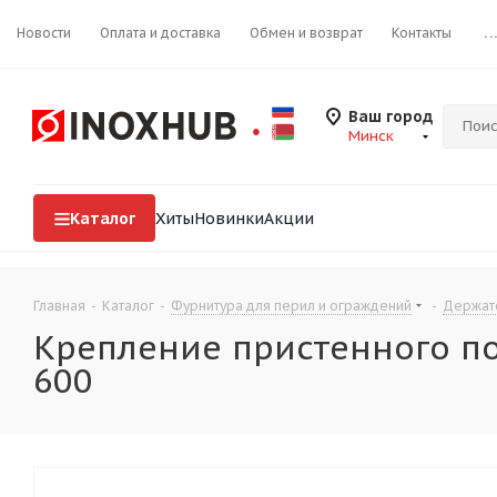
Новости
Оплата и доставка
Обмен и возврат
Контакты
..
Ваш город
Минск
Каталог
Хиты
Новинки
Акции
Главная
-
Каталог
-
Фурнитура для перил и ограждений
-
Держат
Крепление пристенного пор
600