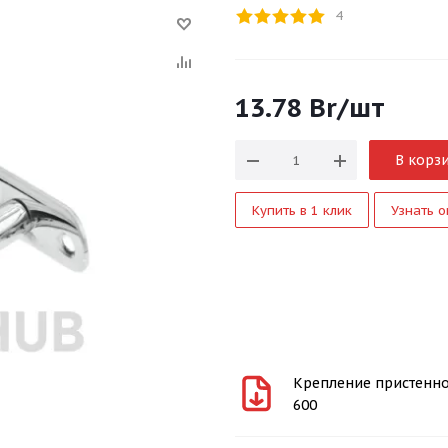
4
13.78
Br
/шт
В корз
Купить в 1 клик
Узнать о
Крепление пристенног
600