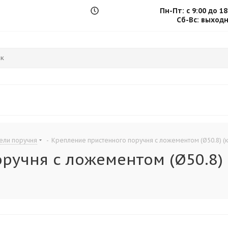
Пн-Пт: с 9:00 до 18
.
Сб-Вс: выход
ели поручня
-
Крепление пристенного поручня с ложементом (Ø50.8) (ко
учня с ложементом (Ø50.8) (к